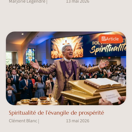
Marjorie Legendre
13 mai 2026
|
Article
Spiritualité de l’évangile de prospérité
Clément Blanc
13 mai 2026
|