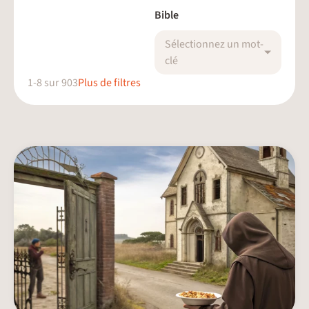
Bible
Sélectionnez un mot-
clé
1
-
8
sur
903
Plus de filtres