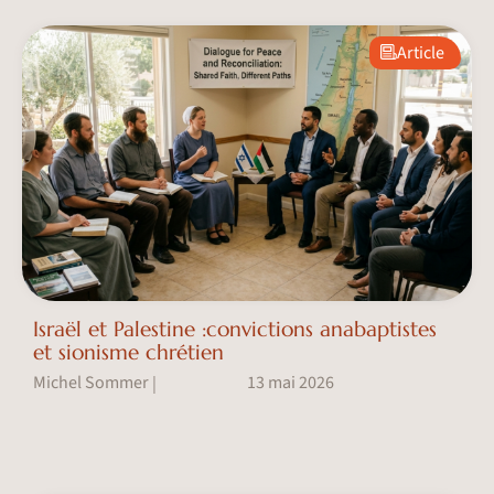
Article
Israël et Palestine :convictions anabaptistes
et sionisme chrétien
Michel Sommer
13 mai 2026
|