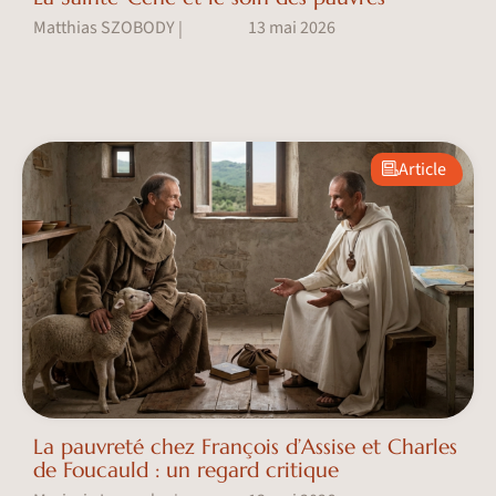
Matthias SZOBODY
13 mai 2026
|
Article
La pauvreté chez François d’Assise et Charles
de Foucauld : un regard critique