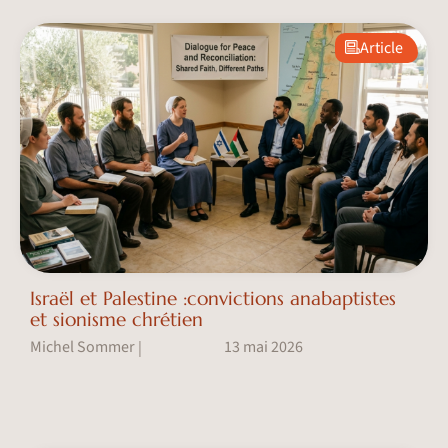
Article
Israël et Palestine :convictions anabaptistes
et sionisme chrétien
Michel Sommer
13 mai 2026
|