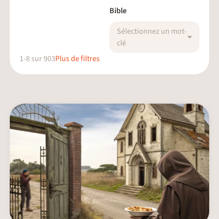
Bible
Sélectionnez un mot-
clé
1
-
8
sur
903
Plus de filtres