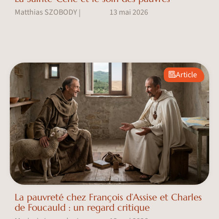
Matthias SZOBODY
13 mai 2026
|
Article
La pauvreté chez François d’Assise et Charles
de Foucauld : un regard critique