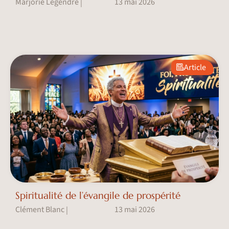
Marjorie Legendre
13 mai 2026
|
Article
Spiritualité de l’évangile de prospérité
Clément Blanc
13 mai 2026
|