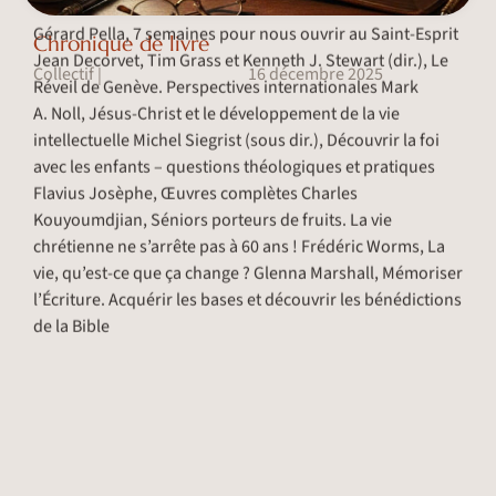
Gérard Pella, 7 semaines pour nous ouvrir au Saint-Esprit
Chronique de livre
Jean Decorvet, Tim Grass et Kenneth J. Stewart (dir.), Le
Collectif
16 décembre 2025
|
Réveil de Genève. Perspectives internationales Mark
A. Noll, Jésus-Christ et le développement de la vie
intellectuelle Michel Siegrist (sous dir.), Découvrir la foi
avec les enfants – questions théologiques et pratiques
Flavius Josèphe, Œuvres complètes Charles
Kouyoumdjian, Séniors porteurs de fruits. La vie
chrétienne ne s’arrête pas à 60 ans ! Frédéric Worms, La
vie, qu’est-ce que ça change ? Glenna Marshall, Mémoriser
l’Écriture. Acquérir les bases et découvrir les bénédictions
de la Bible