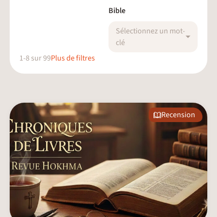
Bible
Sélectionnez un mot-
clé
1
-
8
sur
99
Plus de filtres
Recension