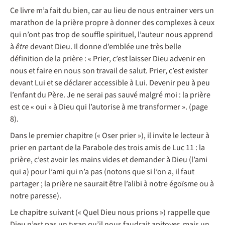
Ce livre m’a fait du bien, car au lieu de nous entrainer vers un
marathon de la prière propre à donner des complexes à ceux
qui n’ont pas trop de souffle spirituel, l’auteur nous apprend
à
être
devant Dieu. Il donne d’emblée une très belle
définition de la prière : « Prier, c’est laisser Dieu advenir en
nous et faire en nous son travail de salut. Prier, c’est exister
devant Lui et se déclarer accessible à Lui. Devenir peu à peu
l’enfant du Père. Je ne serai pas sauvé malgré moi : la prière
est ce « oui » à Dieu qui l’autorise à me transformer ». (page
8).
Dans le premier chapitre (« Oser prier »), il invite le lecteur à
prier en partant de la Parabole des trois amis de Luc 11 : la
prière, c’est avoir les mains vides et demander à Dieu (l’ami
qui a) pour l’ami qui n’a pas (notons que si l’on a, il faut
partager ; la prière ne saurait être l’alibi à notre égoïsme ou à
notre paresse).
Le chapitre suivant (« Quel Dieu nous prions ») rappelle que
Dieu n’est pas un tyran qu’il nous faudrait apitoyer, mais un