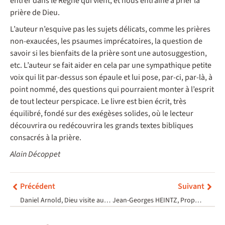
entrer dans le Règne qui vient, et nous entraine à prier la
prière de Dieu.
L’auteur n’esquive pas les sujets délicats, comme les prières
non-exaucées, les psaumes imprécatoires, la question de
savoir si les bienfaits de la prière sont une autosuggestion,
etc. L’auteur se fait aider en cela par une sympathique petite
voix qui lit par-dessus son épaule et lui pose, par-ci, par-là, à
point nommé, des questions qui pourraient monter à l’esprit
de tout lecteur perspicace. Le livre est bien écrit, très
équilibré, fondé sur des exégèses solides, où le lecteur
découvrira ou redécouvrira les grands textes bibliques
consacrés à la prière.
Alain Décoppet
Précédent
Suivant
Daniel Arnold, Dieu visite aussi les orgueilleux
Jean-Georges HEINTZ, Prophétisme et Alliance