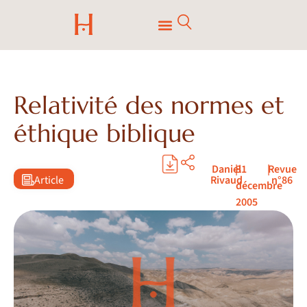
Relativité des normes et
éthique biblique
Daniel
|
31
|
Revue
Article
Rivaud
n°86
décembre
2005